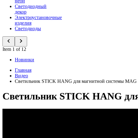
неон
Светодиодный
декор
Электроустановочные
изделия
Светодиоды
Item 1 of 12
Новинки
Главная
Видео
Светильник STICK HANG для магнитной системы MA
Светильник STICK HANG дл