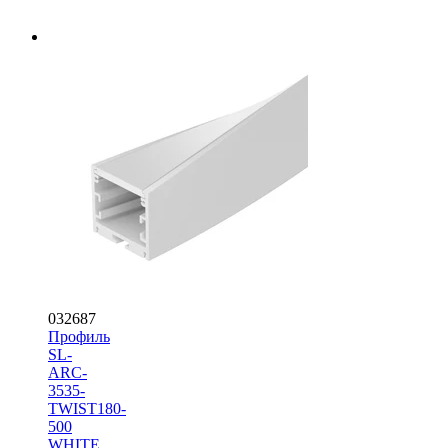
032687
Профиль
SL-
ARC-
3535-
TWIST180-
500
WHITE