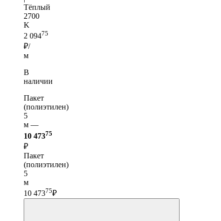
Тёплый
2700
K
75
2 094
₽/
м
В
наличии
Пакет
(полиэтилен)
5
м —
75
10 473
₽
Пакет
(полиэтилен)
5
м
75
10 473
₽