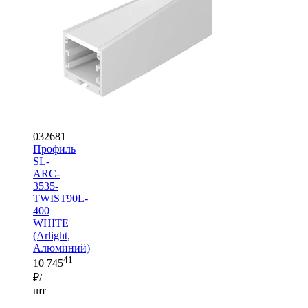
032681
Профиль
SL-
ARC-
3535-
TWIST90L-
400
WHITE
(Arlight,
Алюминий)
41
10 745
₽/
шт