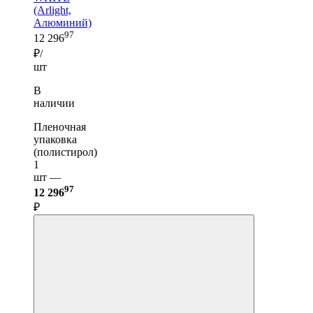
(Arlight,
Алюминий)
97
12 296
₽/
шт
В
наличии
Пленочная
упаковка
(полистирол)
1
шт —
97
12 296
₽