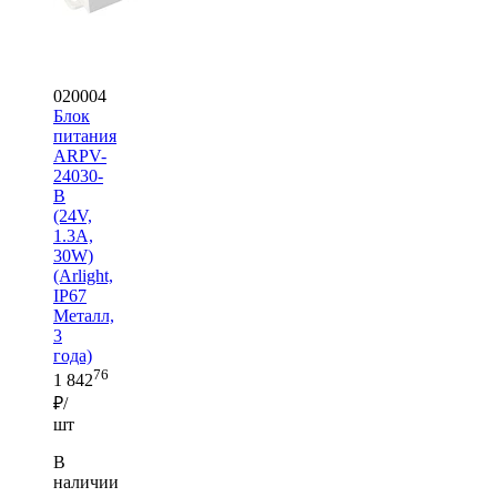
020004
Блок
питания
ARPV-
24030-
B
(24V,
1.3A,
30W)
(Arlight,
IP67
Металл,
3
года)
76
1 842
₽/
шт
В
наличии