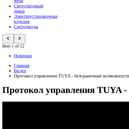
неон
Светодиодный
декор
Электроустановочные
изделия
Светодиоды
Item 1 of 12
Новинки
Главная
Видео
Протокол управления TUYA - безграничные возможност
Протокол управления TUYA -