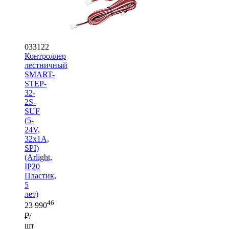
033122
Контроллер
лестничный
SMART-
STEP-
32-
2S-
SUF
(5-
24V,
32x1A,
SPI)
(Arlight,
IP20
Пластик,
5
лет)
46
23 990
₽/
шт