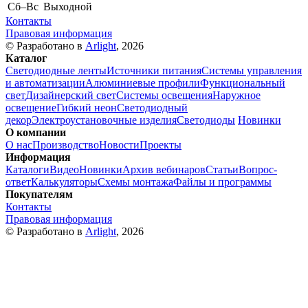
Cб–Вс
Выходной
Контакты
Правовая информация
© Разработано в
Arlight
, 2026
Каталог
Светодиодные ленты
Источники питания
Системы управления
и автоматизации
Алюминиевые профили
Функциональный
свет
Дизайнерский свет
Системы освещения
Наружное
освещение
Гибкий неон
Светодиодный
декор
Электроустановочные изделия
Светодиоды
Новинки
О компании
О нас
Производство
Новости
Проекты
Информация
Каталоги
Видео
Новинки
Архив вебинаров
Статьи
Вопрос-
ответ
Калькуляторы
Схемы монтажа
Файлы и программы
Покупателям
Контакты
Правовая информация
© Разработано в
Arlight
, 2026