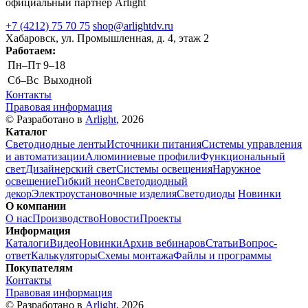
официальный партнер Arlight
+7 (4212) 75 70 75
shop@arlightdv.ru
Хабаровск, ул. Промышленная, д. 4, этаж 2
Работаем:
Пн–Пт
9–18
Cб–Вс
Выходной
Контакты
Правовая информация
© Разработано в
Arlight
, 2026
Каталог
Светодиодные ленты
Источники питания
Системы управления
и автоматизации
Алюминиевые профили
Функциональный
свет
Дизайнерский свет
Системы освещения
Наружное
освещение
Гибкий неон
Светодиодный
декор
Электроустановочные изделия
Светодиоды
Новинки
О компании
О нас
Производство
Новости
Проекты
Информация
Каталоги
Видео
Новинки
Архив вебинаров
Статьи
Вопрос-
ответ
Калькуляторы
Схемы монтажа
Файлы и программы
Покупателям
Контакты
Правовая информация
© Разработано в
Arlight
, 2026