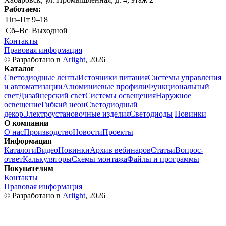
Работаем:
Пн–Пт
9–18
Cб–Вс
Выходной
Контакты
Правовая информация
© Разработано в
Arlight
, 2026
Каталог
Светодиодные ленты
Источники питания
Системы управления
и автоматизации
Алюминиевые профили
Функциональный
свет
Дизайнерский свет
Системы освещения
Наружное
освещение
Гибкий неон
Светодиодный
декор
Электроустановочные изделия
Светодиоды
Новинки
О компании
О нас
Производство
Новости
Проекты
Информация
Каталоги
Видео
Новинки
Архив вебинаров
Статьи
Вопрос-
ответ
Калькуляторы
Схемы монтажа
Файлы и программы
Покупателям
Контакты
Правовая информация
© Разработано в
Arlight
, 2026