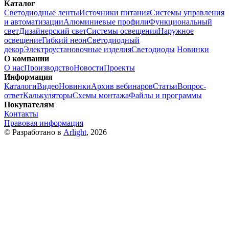
Каталог
Светодиодные ленты
Источники питания
Системы управления
и автоматизации
Алюминиевые профили
Функциональный
свет
Дизайнерский свет
Системы освещения
Наружное
освещение
Гибкий неон
Светодиодный
декор
Электроустановочные изделия
Светодиоды
Новинки
О компании
О нас
Производство
Новости
Проекты
Информация
Каталоги
Видео
Новинки
Архив вебинаров
Статьи
Вопрос-
ответ
Калькуляторы
Схемы монтажа
Файлы и программы
Покупателям
Контакты
Правовая информация
© Разработано в
Arlight
, 2026