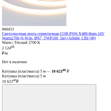
060453
Светодиодная лента герметичная COB-PSW-X480-8mm 24V
Warm2700 (6 W/m, IP67, TWP100, 5m) (Arlight, CRI>90)
Warm | Тёплый 2700 K
68
2 124
₽/м
Нет в наличии
40
Катушка (пластмасса) 5 м —
10 623
₽
Катушка (пластмасса) 5 м
40
10 623
₽