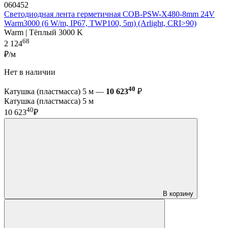
060452
Светодиодная лента герметичная COB-PSW-X480-8mm 24V
Warm3000 (6 W/m, IP67, TWP100, 5m) (Arlight, CRI>90)
Warm | Тёплый 3000 K
68
2 124
₽/м
Нет в наличии
40
Катушка (пластмасса) 5 м —
10 623
₽
Катушка (пластмасса) 5 м
40
10 623
₽
В корзину