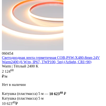
060454
Светодиодная лента герметичная COB-PSW-X480-8mm 24V
Warm2400 (6 W/m, IP67, TWP100, 5m) (Arlight, CRI>90)
Warm | Тёплый 2400 K
68
2 124
₽/м
Нет в наличии
40
Катушка (пластмасса) 5 м —
10 623
₽
Катушка (пластмасса) 5 м
40
10 623
₽