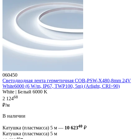
060450
Светодиодная лента герметичная COB-PSW-X480-8mm 24V
White6000 (6 W/m, IP67, TWP100, 5m) (Arlight, CRI>90)
White | Белый 6000 K
68
2 124
₽/м
В наличии
40
Катушка (пластмасса) 5 м —
10 623
₽
Катушка (пластмасса) 5 м
40