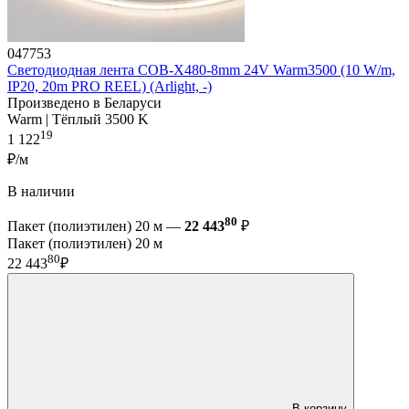
047753
Светодиодная лента COB-X480-8mm 24V Warm3500 (10 W/m,
IP20, 20m PRO REEL) (Arlight, -)
Произведено в Беларуси
Warm | Тёплый 3500 K
19
1 122
₽/м
В наличии
80
Пакет (полиэтилен) 20 м —
22 443
₽
Пакет (полиэтилен) 20 м
80
22 443
₽
В корзину