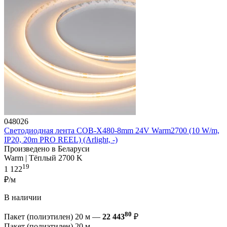
048026
Светодиодная лента COB-X480-8mm 24V Warm2700 (10 W/m,
IP20, 20m PRO REEL) (Arlight, -)
Произведено в Беларуси
Warm | Тёплый 2700 K
19
1 122
₽/м
В наличии
80
Пакет (полиэтилен) 20 м —
22 443
₽
Пакет (полиэтилен) 20 м