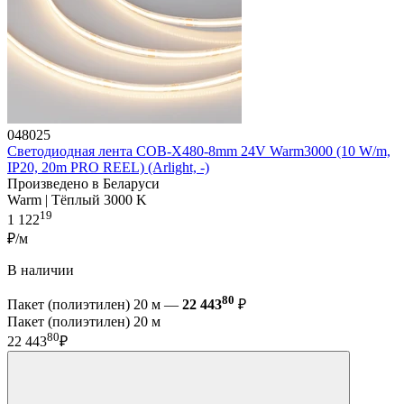
048025
Светодиодная лента COB-X480-8mm 24V Warm3000 (10 W/m,
IP20, 20m PRO REEL) (Arlight, -)
Произведено в Беларуси
Warm | Тёплый 3000 K
19
1 122
₽/м
В наличии
80
Пакет (полиэтилен) 20 м —
22 443
₽
Пакет (полиэтилен) 20 м
80
22 443
₽