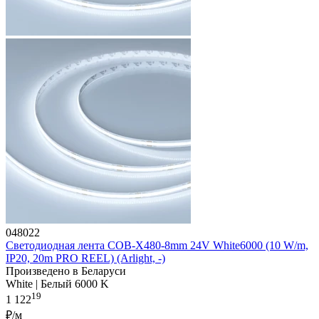
048022
Светодиодная лента COB-X480-8mm 24V White6000 (10 W/m,
IP20, 20m PRO REEL) (Arlight, -)
Произведено в Беларуси
White | Белый 6000 K
19
1 122
₽/м