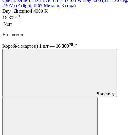
Светильник LTD-LINE-TILT-S210-8W Day4000 (SL, 120 deg,
230V) (Arlight, IP67 Металл, 3 года)
Day | Дневной 4000 K
78
16 309
₽/шт
В наличии
78
Коробка (картон) 1 шт —
16 309
₽
В корзину