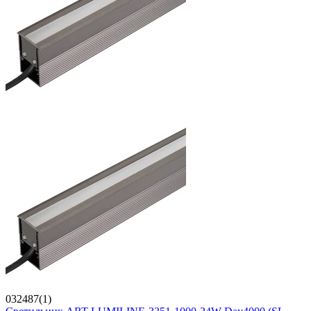
032487(1)