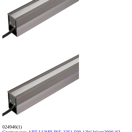
024946(1)