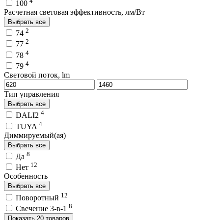
4
100
Расчетная световая эффективность, лм/Вт
Выбрать все
2
74
2
77
4
78
4
79
Световой поток, lm
Тип управления
Выбрать все
4
DALI2
4
TUYA
Диммируемый(ая)
Выбрать все
8
Да
12
Нет
Особенность
Выбрать все
12
Поворотный
8
Свечение 3-в-1
Показать 20 товаров