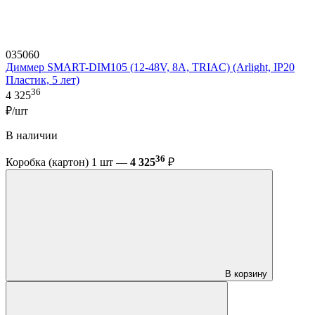
035060
Диммер SMART-DIM105 (12-48V, 8A, TRIAC) (Arlight, IP20
Пластик, 5 лет)
36
4 325
₽/шт
В наличии
36
Коробка (картон) 1 шт —
4 325
₽
В корзину