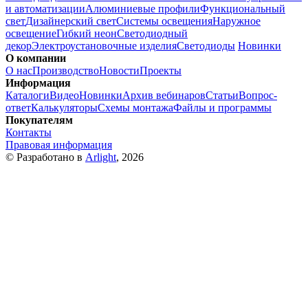
и автоматизации
Алюминиевые профили
Функциональный
свет
Дизайнерский свет
Системы освещения
Наружное
освещение
Гибкий неон
Светодиодный
декор
Электроустановочные изделия
Светодиоды
Новинки
О компании
О нас
Производство
Новости
Проекты
Информация
Каталоги
Видео
Новинки
Архив вебинаров
Статьи
Вопрос-
ответ
Калькуляторы
Схемы монтажа
Файлы и программы
Покупателям
Контакты
Правовая информация
© Разработано в
Arlight
, 2026