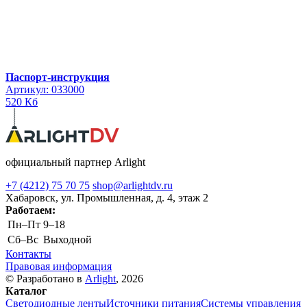
Паспорт-инструкция
Артикул: 033000
520 Кб
официальный партнер Arlight
+7 (4212) 75 70 75
shop@arlightdv.ru
Хабаровск, ул. Промышленная, д. 4, этаж 2
Работаем:
Пн–Пт
9–18
Cб–Вс
Выходной
Контакты
Правовая информация
© Разработано в
Arlight
, 2026
Каталог
Светодиодные ленты
Источники питания
Системы управления