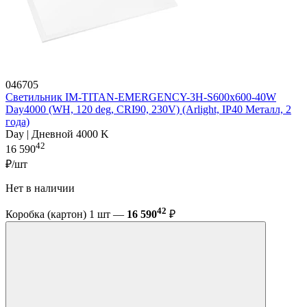
046705
Светильник IM-TITAN-EMERGENCY-3H-S600x600-40W
Day4000 (WH, 120 deg, CRI90, 230V) (Arlight, IP40 Металл, 2
года)
Day | Дневной 4000 K
42
16 590
₽/шт
Нет в наличии
42
Коробка (картон) 1 шт —
16 590
₽