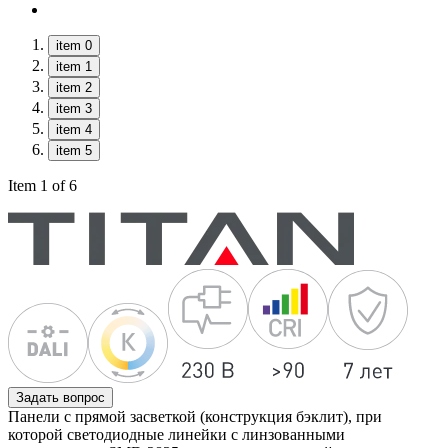
item 0
item 1
item 2
item 3
item 4
item 5
Item 1 of 6
Задать вопрос
Панели с прямой засветкой (конструкция бэклит), при
которой светодиодные линейки с линзованными