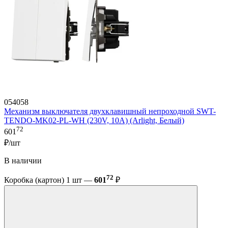
054058
Механизм выключателя двухклавишный непроходной SWT-
TENDO-MK02-PL-WH (230V, 10A) (Arlight, Белый)
72
601
₽/шт
В наличии
72
Коробка (картон) 1 шт —
601
₽