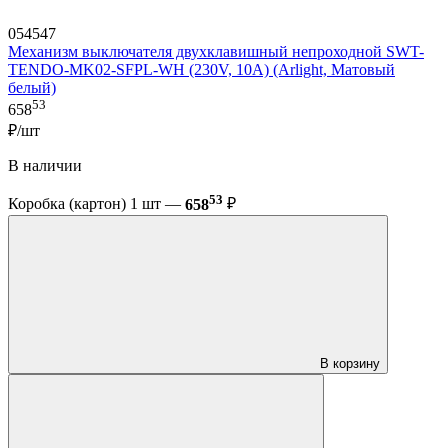
054547
Механизм выключателя двухклавишный непроходной SWT-
TENDO-MK02-SFPL-WH (230V, 10A) (Arlight, Матовый
белый)
53
658
₽/шт
В наличии
53
Коробка (картон) 1 шт —
658
₽
В корзину