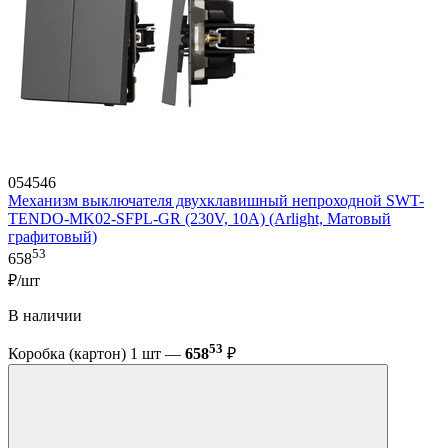
054546
Механизм выключателя двухклавишный непроходной SWT-
TENDO-MK02-SFPL-GR (230V, 10A) (Arlight, Матовый
графитовый)
53
658
₽/шт
В наличии
53
Коробка (картон) 1 шт —
658
₽