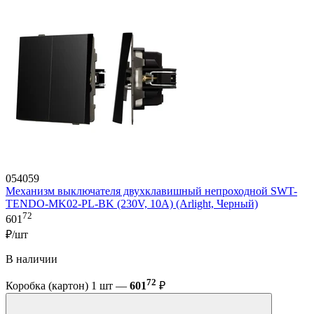
054059
Механизм выключателя двухклавишный непроходной SWT-
TENDO-MK02-PL-BK (230V, 10A) (Arlight, Черный)
72
601
₽/шт
В наличии
72
Коробка (картон) 1 шт —
601
₽