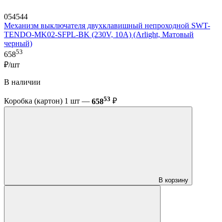
054544
Механизм выключателя двухклавишный непроходной SWT-
TENDO-MK02-SFPL-BK (230V, 10A) (Arlight, Матовый
черный)
53
658
₽/шт
В наличии
53
Коробка (картон) 1 шт —
658
₽
В корзину