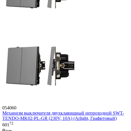
054060
Механизм выключателя двухклавишный непроходной SWT-
TENDO-MK02-PL-GR (230V, 10A) (Arlight, Графитовый)
72
601
₽/шт