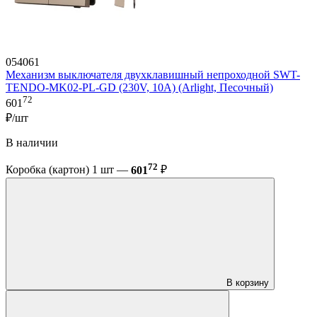
054061
Механизм выключателя двухклавишный непроходной SWT-
TENDO-MK02-PL-GD (230V, 10A) (Arlight, Песочный)
72
601
₽/шт
В наличии
72
Коробка (картон) 1 шт —
601
₽
В корзину