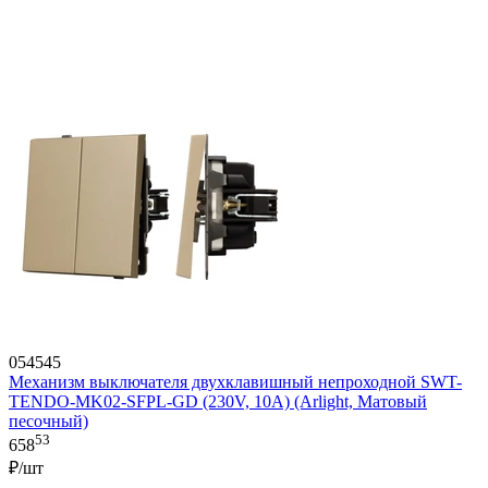
054545
Механизм выключателя двухклавишный непроходной SWT-
TENDO-MK02-SFPL-GD (230V, 10A) (Arlight, Матовый
песочный)
53
658
₽/шт