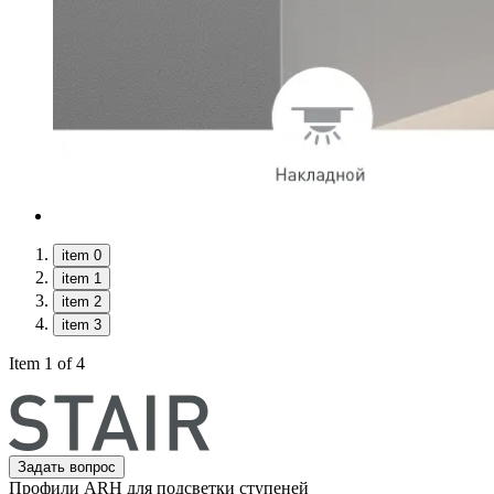
item 0
item 1
item 2
item 3
Item 1 of 4
Задать вопрос
Профили ARH для подсветки ступеней