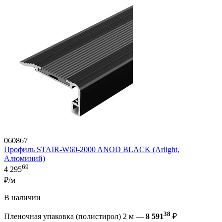
060867
Профиль STAIR-W60-2000 ANOD BLACK (Arlight,
Алюминий)
69
4 295
₽/м
В наличии
38
Пленочная упаковка (полистирол) 2 м —
8 591
₽