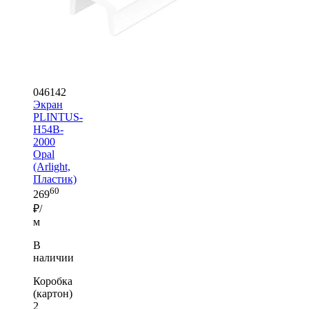
046142
Экран
PLINTUS-
H54B-
2000
Opal
(Arlight,
Пластик)
60
269
₽/
м
В
наличии
Коробка
(картон)
2