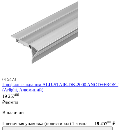
015473
Профиль с экраном ALU-STAIR-DK-2000 ANOD+FROST
(Arlight, Алюминий)
00
19 257
₽/компл
В наличии
00
Пленочная упаковка (полистирол) 1 компл —
19 257
₽