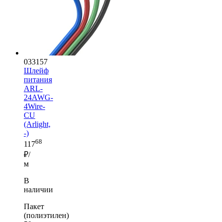
033157
Шлейф
питания
ARL-
24AWG-
4Wire-
CU
(Arlight,
-)
68
117
₽/
м
В
наличии
Пакет
(полиэтилен)