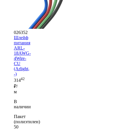
026352
Шлейф
питания
ARL-
18AWG-
4Wire-
CU
(Arlight,
-)
42
314
₽/
м
В
наличии
Пакет
(полиэтилен)
50