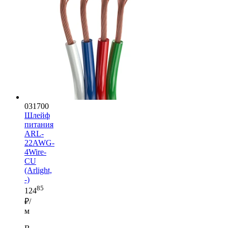
031700
Шлейф
питания
ARL-
22AWG-
4Wire-
CU
(Arlight,
-)
85
124
₽/
м