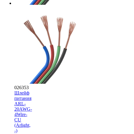
026353
Шлейф
питания
ARL-
20AWG-
4Wire-
CU
(Arlight,
-)