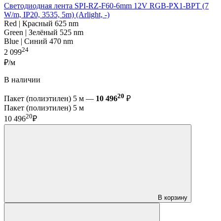
Светодиодная лента SPI-RZ-F60-6mm 12V RGB-PX1-BPT (7
W/m, IP20, 3535, 5m) (Arlight, -)
Red | Красный 625 nm
Green | Зелёный 525 nm
Blue | Синий 470 nm
24
2 099
₽/м
В наличии
20
Пакет (полиэтилен) 5 м —
10 496
₽
Пакет (полиэтилен) 5 м
20
10 496
₽
В корзину