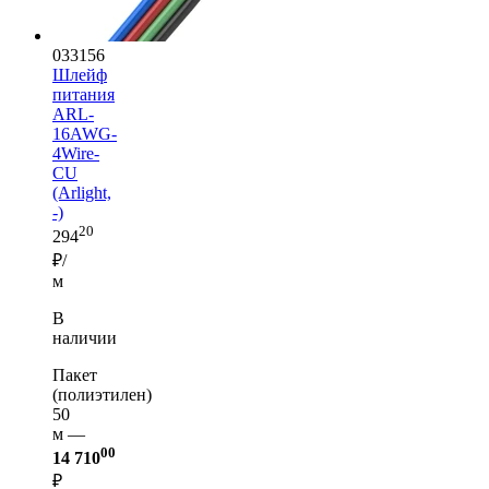
033156
Шлейф
питания
ARL-
16AWG-
4Wire-
CU
(Arlight,
-)
20
294
₽/
м
В
наличии
Пакет
(полиэтилен)
50
м —
00
14 710
₽