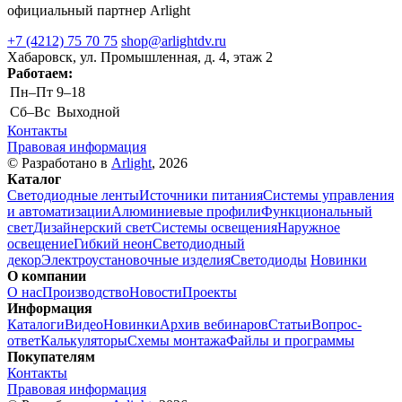
официальный партнер Arlight
+7 (4212) 75 70 75
shop@arlightdv.ru
Хабаровск, ул. Промышленная, д. 4, этаж 2
Работаем:
Пн–Пт
9–18
Cб–Вс
Выходной
Контакты
Правовая информация
© Разработано в
Arlight
, 2026
Каталог
Светодиодные ленты
Источники питания
Системы управления
и автоматизации
Алюминиевые профили
Функциональный
свет
Дизайнерский свет
Системы освещения
Наружное
освещение
Гибкий неон
Светодиодный
декор
Электроустановочные изделия
Светодиоды
Новинки
О компании
О нас
Производство
Новости
Проекты
Информация
Каталоги
Видео
Новинки
Архив вебинаров
Статьи
Вопрос-
ответ
Калькуляторы
Схемы монтажа
Файлы и программы
Покупателям
Контакты
Правовая информация