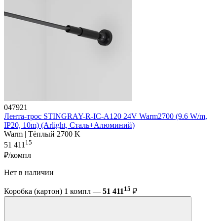
047921
Лента-трос STINGRAY-R-IC-A120 24V Warm2700 (9.6 W/m,
IP20, 10m) (Arlight, Сталь+Алюминий)
Warm | Тёплый 2700 K
15
51 411
₽/компл
Нет в наличии
15
Коробка (картон) 1 компл —
51 411
₽