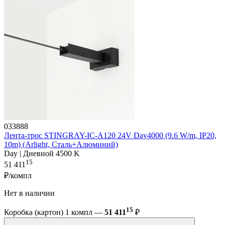
033888
Лента-трос STINGRAY-IC-A120 24V Day4000 (9.6 W/m, IP20,
10m) (Arlight, Сталь+Алюминий)
Day | Дневной 4500 K
15
51 411
₽/компл
Нет в наличии
15
Коробка (картон) 1 компл —
51 411
₽