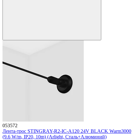
053572
Лента-трос STINGRAY-R2-IC-A120 24V BLACK Warm3000
(9.6 W/m, IP20, 10m) (Arlight, Сталь+Алюминий)