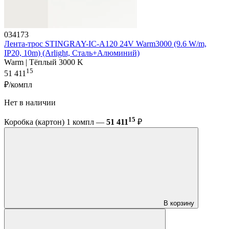
034173
Лента-трос STINGRAY-IC-A120 24V Warm3000 (9.6 W/m,
IP20, 10m) (Arlight, Сталь+Алюминий)
Warm | Тёплый 3000 K
15
51 411
₽/компл
Нет в наличии
15
Коробка (картон) 1 компл —
51 411
₽
В корзину