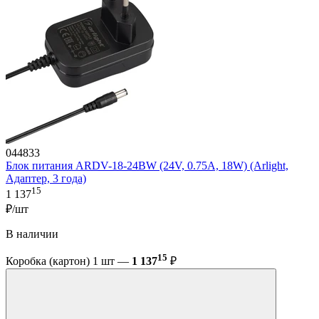
044833
Блок питания ARDV-18-24BW (24V, 0.75A, 18W) (Arlight,
Адаптер, 3 года)
15
1 137
₽/шт
В наличии
15
Коробка (картон) 1 шт —
1 137
₽