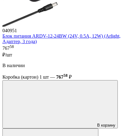
040951
Блок питания ARDV-12-24BW (24V, 0.5A, 12W) (Arlight,
Адаптер, 3 года)
58
767
₽/шт
В наличии
58
Коробка (картон) 1 шт —
767
₽
В корзину