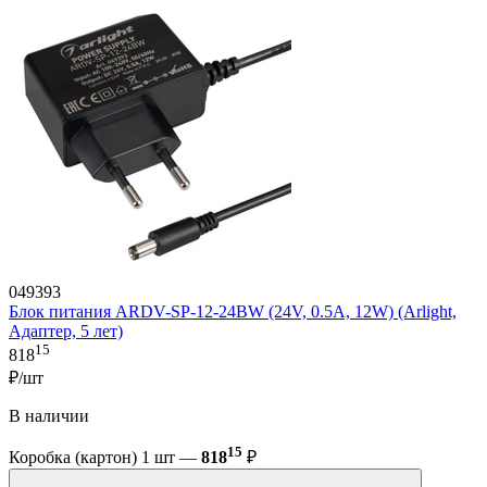
049393
Блок питания ARDV-SP-12-24BW (24V, 0.5A, 12W) (Arlight,
Адаптер, 5 лет)
15
818
₽/шт
В наличии
15
Коробка (картон) 1 шт —
818
₽