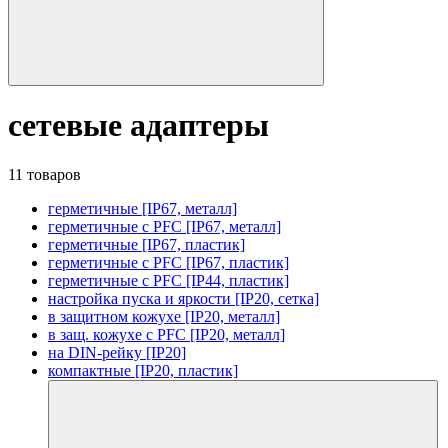
сетевые адаптеры
11 товаров
герметичные [IP67, металл]
герметичные с PFC [IP67, металл]
герметичные [IP67, пластик]
герметичные с PFC [IP67, пластик]
герметичные с PFC [IP44, пластик]
настройка пуска и яркости [IP20, сетка]
в защитном кожухе [IP20, металл]
в защ. кожухе с PFC [IP20, металл]
на DIN-рейку [IP20]
компактные [IP20, пластик]