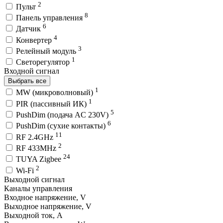
2
Пульт
8
Панель управления
6
Датчик
4
Конвертер
3
Релейный модуль
1
Светорегулятор
Входной сигнал
Выбрать все
1
MW (микроволновый)
1
PIR (пассивный ИК)
5
PushDim (подача AC 230V)
6
PushDim (сухие контакты)
11
RF 2.4GHz
2
RF 433MHz
24
TUYA Zigbee
2
Wi-Fi
Выходной сигнал
Каналы управления
Входное напряжение, V
Выходное напряжение, V
Выходной ток, A