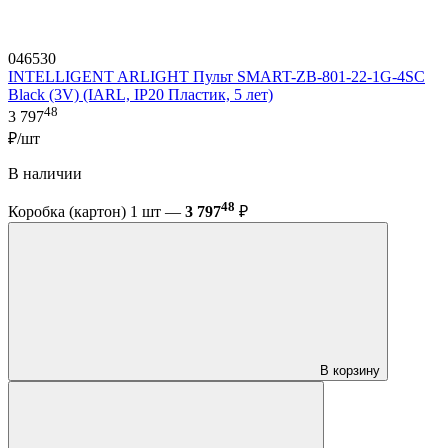
046530
INTELLIGENT ARLIGHT Пульт SMART-ZB-801-22-1G-4SC
Black (3V) (IARL, IP20 Пластик, 5 лет)
48
3 797
₽/шт
В наличии
48
Коробка (картон) 1 шт —
3 797
₽
В корзину