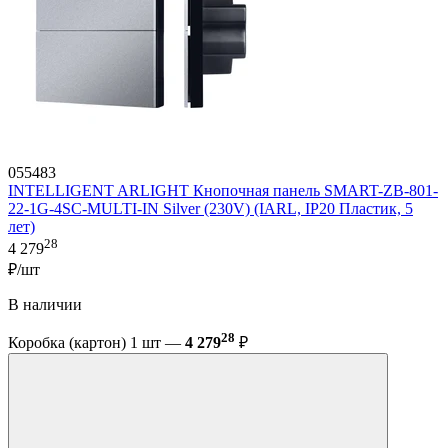
055483
INTELLIGENT ARLIGHT Кнопочная панель SMART-ZB-801-
22-1G-4SC-MULTI-IN Silver (230V) (IARL, IP20 Пластик, 5
лет)
28
4 279
₽/шт
В наличии
28
Коробка (картон) 1 шт —
4 279
₽