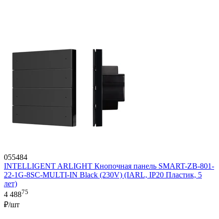
055484
INTELLIGENT ARLIGHT Кнопочная панель SMART-ZB-801-
22-1G-8SC-MULTI-IN Black (230V) (IARL, IP20 Пластик, 5
лет)
75
4 488
₽/шт