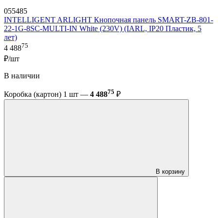
055485
INTELLIGENT ARLIGHT Кнопочная панель SMART-ZB-801-
22-1G-8SC-MULTI-IN White (230V) (IARL, IP20 Пластик, 5
лет)
75
4 488
₽/шт
В наличии
75
Коробка (картон) 1 шт —
4 488
₽
В корзину