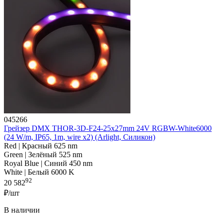
045266
Грейзер DMX THOR-3D-F24-25x27mm 24V RGBW-White6000
(24 W/m, IP65, 1m, wire x2) (Arlight, Силикон)
Red | Красный 625 nm
Green | Зелёный 525 nm
Royal Blue | Синий 450 nm
White | Белый 6000 K
92
20 582
₽/шт
В наличии