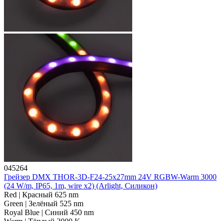
045264
Грейзер DMX THOR-3D-F24-25x27mm 24V RGBW-Warm 3000
(24 W/m, IP65, 1m, wire x2) (Arlight, Силикон)
Red | Красный 625 nm
Green | Зелёный 525 nm
Royal Blue | Синий 450 nm