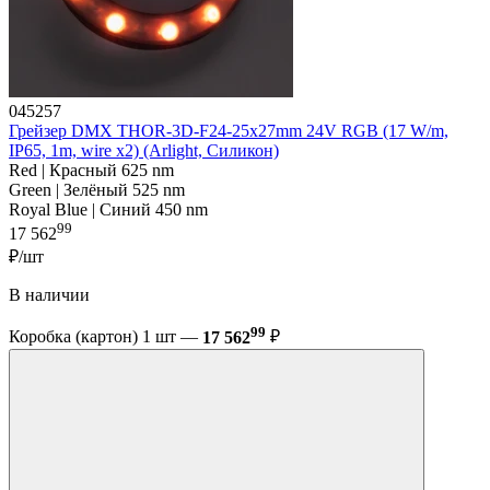
045257
Грейзер DMX THOR-3D-F24-25x27mm 24V RGB (17 W/m,
IP65, 1m, wire x2) (Arlight, Силикон)
Red | Красный 625 nm
Green | Зелёный 525 nm
Royal Blue | Синий 450 nm
99
17 562
₽/шт
В наличии
99
Коробка (картон) 1 шт —
17 562
₽