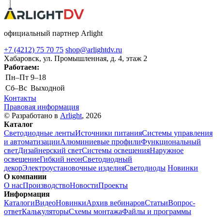
официальный партнер Arlight
+7 (4212) 75 70 75
shop@arlightdv.ru
Хабаровск, ул. Промышленная, д. 4, этаж 2
Работаем:
Пн–Пт
9–18
Cб–Вс
Выходной
Контакты
Правовая информация
© Разработано в
Arlight
, 2026
Каталог
Светодиодные ленты
Источники питания
Системы управления
и автоматизации
Алюминиевые профили
Функциональный
свет
Дизайнерский свет
Системы освещения
Наружное
освещение
Гибкий неон
Светодиодный
декор
Электроустановочные изделия
Светодиоды
Новинки
О компании
О нас
Производство
Новости
Проекты
Информация
Каталоги
Видео
Новинки
Архив вебинаров
Статьи
Вопрос-
ответ
Калькуляторы
Схемы монтажа
Файлы и программы