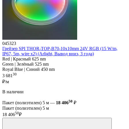
045323
Грейзер SPI THOR-TOP-B70-10x10mm 24V RGB (15 W/m,
IP67, 5m, wire x2) (Arlight, Вывод вниз, 3 года)
Red | Красный 625 nm
Green | Зелёный 525 nm
Royal Blue | Синий 450 nm
30
3 681
₽/м
В наличии
50
Пакет (полиэтилен) 5 м —
18 406
₽
Пакет (полиэтилен) 5 м
50
18 406
₽