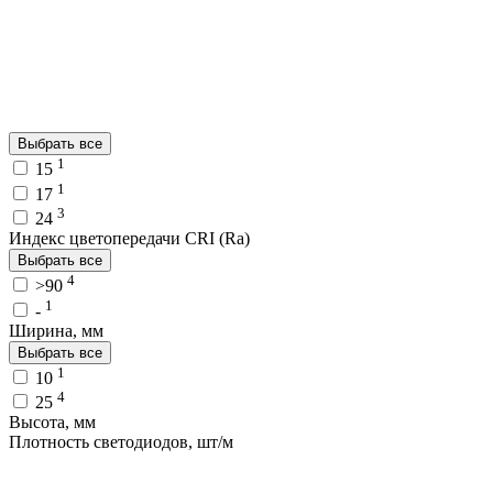
Выбрать все
1
15
1
17
3
24
Индекс цветопередачи CRI (Ra)
Выбрать все
4
>90
1
-
Ширина, мм
Выбрать все
1
10
4
25
Высота, мм
Плотность светодиодов, шт/м