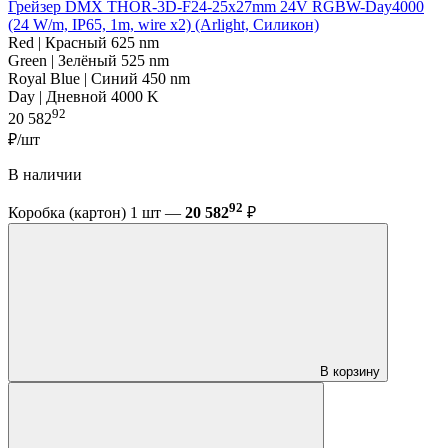
Грейзер DMX THOR-3D-F24-25x27mm 24V RGBW-Day4000
(24 W/m, IP65, 1m, wire x2) (Arlight, Силикон)
Red | Красный 625 nm
Green | Зелёный 525 nm
Royal Blue | Синий 450 nm
Day | Дневной 4000 K
92
20 582
₽/шт
В наличии
92
Коробка (картон) 1 шт —
20 582
₽
В корзину