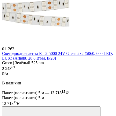
011262
Светодиодная лента RT 2-5000 24V Green 2x2 (5060, 600 LED,
LUX) (Arlight, 28.8 Вт/м, IP20)
Green | Зелёный 525 nm
63
2 543
₽/м
В наличии
15
Пакет (полиэтилен) 5 м —
12 718
₽
Пакет (полиэтилен) 5 м
15
12 718
₽