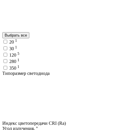
Выбрать все
1
20
1
30
5
120
1
280
1
350
Типоразмер светодиода
Индекс цветопередачи CRI (Ra)
Угол излучения, °