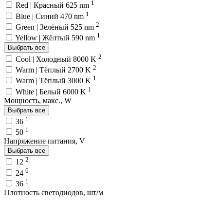
1
Red | Красный 625 nm
1
Blue | Синий 470 nm
2
Green | Зелёный 525 nm
1
Yellow | Жёлтый 590 nm
Выбрать все
2
Cool | Холодный 8000 K
2
Warm | Тёплый 2700 K
1
Warm | Тёплый 3000 K
1
White | Белый 6000 K
Мощность, макс., W
Выбрать все
1
36
1
50
Напряжение питания, V
Выбрать все
2
12
6
24
1
36
Плотность светодиодов, шт/м