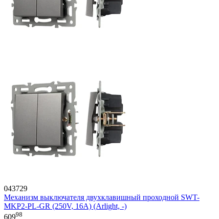
043729
Механизм выключателя двухклавишный проходной SWT-
MKP2-PL-GR (250V, 16A) (Arlight, -)
98
609