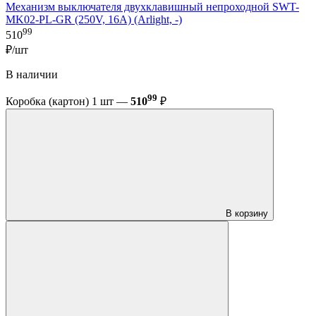
Механизм выключателя двухклавишный непроходной SWT-
MK02-PL-GR (250V, 16A) (Arlight, -)
99
510
₽/шт
В наличии
99
Коробка (картон) 1 шт —
510
₽
В корзину