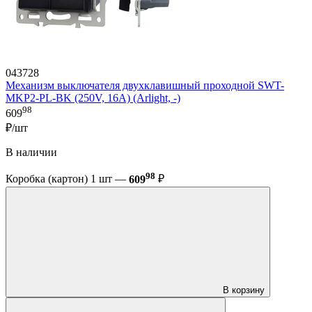
043728
Механизм выключателя двухклавишный проходной SWT-
MKP2-PL-BK (250V, 16A) (Arlight, -)
98
609
₽/шт
В наличии
98
Коробка (картон) 1 шт —
609
₽
В корзину