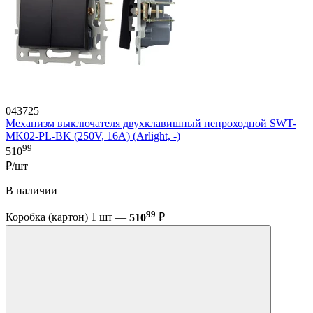
043725
Механизм выключателя двухклавишный непроходной SWT-
MK02-PL-BK (250V, 16A) (Arlight, -)
99
510
₽/шт
В наличии
99
Коробка (картон) 1 шт —
510
₽