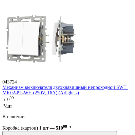
043724
Механизм выключателя двухклавишный непроходной SWT-
MK02-PL-WH (250V, 16A) (Arlight, -)
99
510
₽/шт
В наличии
99
Коробка (картон) 1 шт —
510
₽