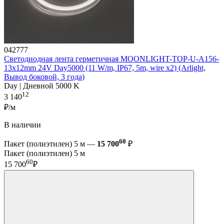
042777
Светодиодная лента герметичная MOONLIGHT-TOP-U-A156-
13x12mm 24V Day5000 (11 W/m, IP67, 5m, wire x2) (Arlight,
Вывод боковой, 3 года)
Day | Дневной 5000 K
12
3 140
₽/м
В наличии
60
Пакет (полиэтилен) 5 м —
15 700
₽
Пакет (полиэтилен) 5 м
60
15 700
₽