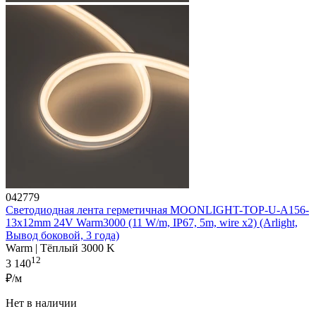
042779
Светодиодная лента герметичная MOONLIGHT-TOP-U-A156-
13x12mm 24V Warm3000 (11 W/m, IP67, 5m, wire x2) (Arlight,
Вывод боковой, 3 года)
Warm | Тёплый 3000 K
12
3 140
₽/м
Нет в наличии