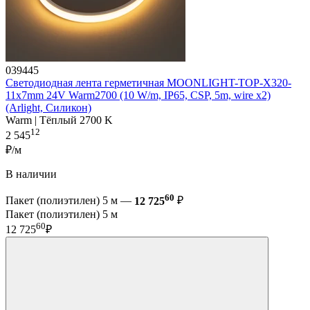
039445
Светодиодная лента герметичная MOONLIGHT-TOP-X320-
11x7mm 24V Warm2700 (10 W/m, IP65, CSP, 5m, wire x2)
(Arlight, Силикон)
Warm | Тёплый 2700 K
12
2 545
₽/м
В наличии
60
Пакет (полиэтилен) 5 м —
12 725
₽
Пакет (полиэтилен) 5 м
60
12 725
₽