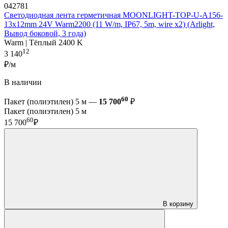
042781
Светодиодная лента герметичная MOONLIGHT-TOP-U-A156-
13x12mm 24V Warm2200 (11 W/m, IP67, 5m, wire x2) (Arlight,
Вывод боковой, 3 года)
Warm | Тёплый 2400 K
12
3 140
₽/м
В наличии
60
Пакет (полиэтилен) 5 м —
15 700
₽
Пакет (полиэтилен) 5 м
60
15 700
₽
В корзину