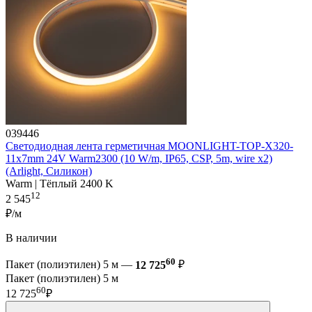
039446
Светодиодная лента герметичная MOONLIGHT-TOP-X320-
11x7mm 24V Warm2300 (10 W/m, IP65, CSP, 5m, wire x2)
(Arlight, Силикон)
Warm | Тёплый 2400 K
12
2 545
₽/м
В наличии
60
Пакет (полиэтилен) 5 м —
12 725
₽
Пакет (полиэтилен) 5 м
60
12 725
₽