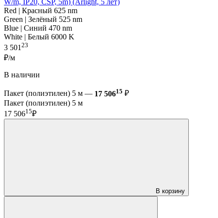
W/m, IP20, CSP, 5m) (Arlight, 5 лет)
Red | Красный 625 nm
Green | Зелёный 525 nm
Blue | Синий 470 nm
White | Белый 6000 K
23
3 501
₽/м
В наличии
15
Пакет (полиэтилен) 5 м —
17 506
₽
Пакет (полиэтилен) 5 м
15
17 506
₽
В корзину