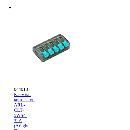
044018
Клемма-
коннектор
ARL-
CLT-
5WS4-
32A
(Arlight,