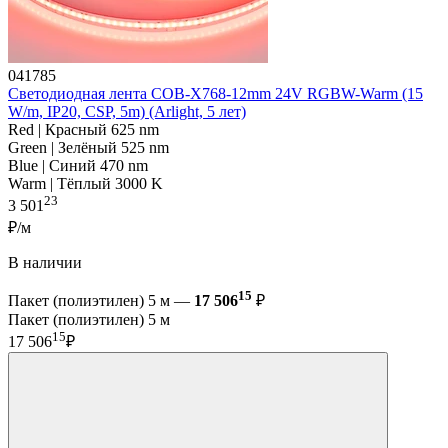
041785
Светодиодная лента COB-X768-12mm 24V RGBW-Warm (15
W/m, IP20, CSP, 5m) (Arlight, 5 лет)
Red | Красный 625 nm
Green | Зелёный 525 nm
Blue | Синий 470 nm
Warm | Тёплый 3000 K
23
3 501
₽/м
В наличии
15
Пакет (полиэтилен) 5 м —
17 506
₽
Пакет (полиэтилен) 5 м
15
17 506
₽