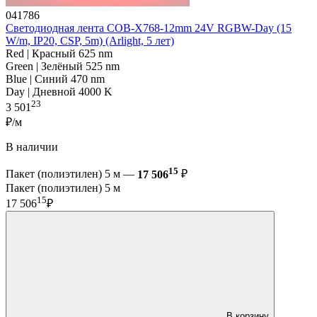
041786
Светодиодная лента COB-X768-12mm 24V RGBW-Day (15
W/m, IP20, CSP, 5m) (Arlight, 5 лет)
Red | Красный 625 nm
Green | Зелёный 525 nm
Blue | Синий 470 nm
Day | Дневной 4000 K
23
3 501
₽/м
В наличии
15
Пакет (полиэтилен) 5 м —
17 506
₽
Пакет (полиэтилен) 5 м
15
17 506
₽
В корзину