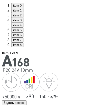
item 0
item 1
item 2
item 3
item 4
item 5
item 6
item 7
item 8
Item 1 of 9
Задать вопрос