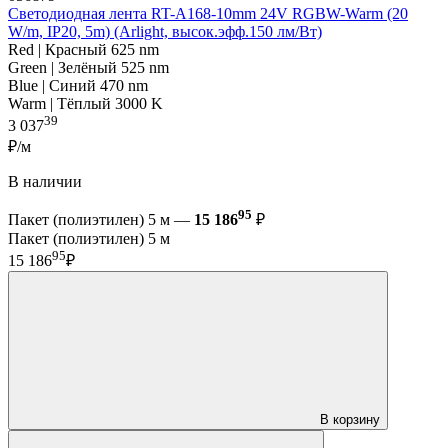
Светодиодная лента RT-A168-10mm 24V RGBW-Warm (20
W/m, IP20, 5m) (Arlight, высок.эфф.150 лм/Вт)
Red | Красный 625 nm
Green | Зелёный 525 nm
Blue | Синий 470 nm
Warm | Тёплый 3000 K
39
3 037
₽/м
В наличии
95
Пакет (полиэтилен) 5 м —
15 186
₽
Пакет (полиэтилен) 5 м
95
15 186
₽
В корзину