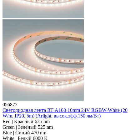
056877
Светодиодная лента RT-A168-10mm 24V RGBW-White (20
W/m, IP20, 5m) (Arlight, высок.эфф.150 лм/Вт)
Red | Красный 625 nm
Green | Зелёный 525 nm
Blue | Синий 470 nm
White | Белый 6000 K