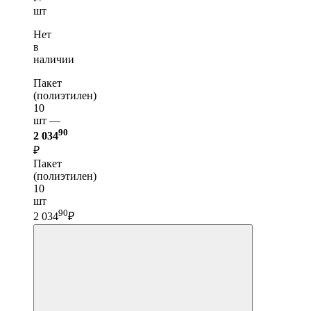
шт
Нет
в
наличии
Пакет
(полиэтилен)
10
шт —
90
2 034
₽
Пакет
(полиэтилен)
10
шт
90
2 034
₽