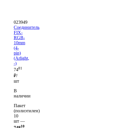
023949
Соединитель
FIX-
RGB-
10mm
(4-
pin)
(Arlight,
-)
81
74
₽/
шт
В
наличии
Пакет
(полиэтилен)
10
шт —
10
748