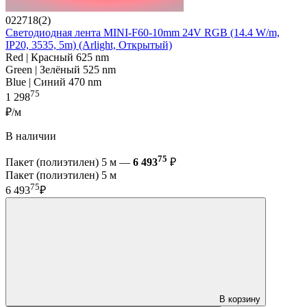
022718(2)
Светодиодная лента MINI-F60-10mm 24V RGB (14.4 W/m,
IP20, 3535, 5m) (Arlight, Открытый)
Red | Красный 625 nm
Green | Зелёный 525 nm
Blue | Синий 470 nm
75
1 298
₽/м
В наличии
75
Пакет (полиэтилен) 5 м —
6 493
₽
Пакет (полиэтилен) 5 м
75
6 493
₽
В корзину