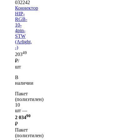
032242
Коннектор
HIP-
RGB-
10-
4pin-
STW
(Arlight,
-)
49
203
₽/
шт
В
наличии
Пакет
(полиэтилен)
10
шт —
90
2 034
₽
Пакет
(полиэтилен)