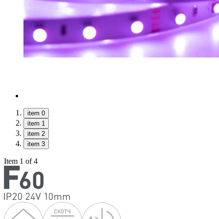
item 0
item 1
item 2
item 3
Item 1 of 4