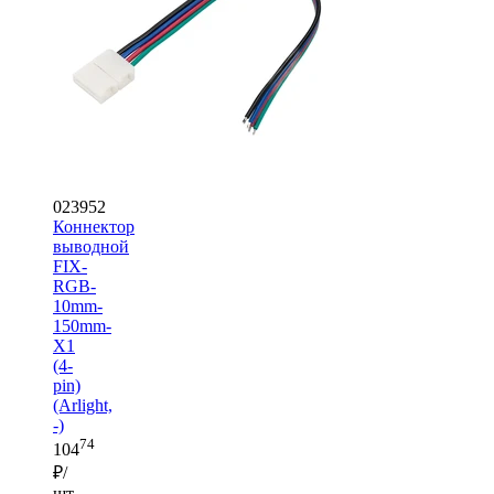
023952
Коннектор
выводной
FIX-
RGB-
10mm-
150mm-
X1
(4-
pin)
(Arlight,
-)
74
104
₽/
шт