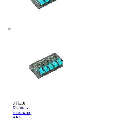
044018
Клемма-
коннектор
ARL-