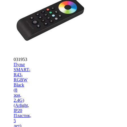
031953
Пульт
SMART-
R43-
RGBW
Black
(8
зон,
2.4G)
(Arlight,
IP20
Пластик,
5
лет)