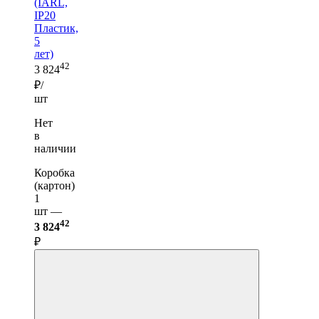
(IARL,
IP20
Пластик,
5
лет)
42
3 824
₽/
шт
Нет
в
наличии
Коробка
(картон)
1
шт —
42
3 824
₽