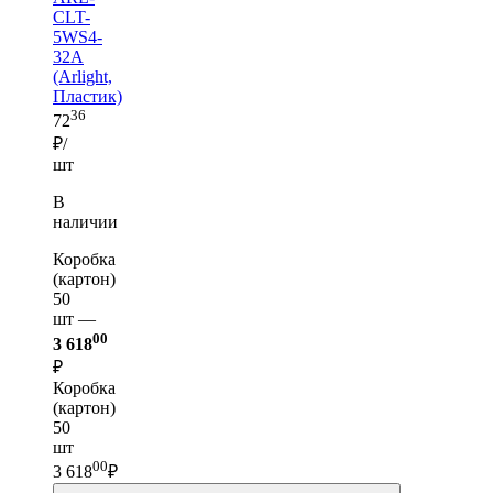
CLT-
5WS4-
32A
(Arlight,
Пластик)
36
72
₽/
шт
В
наличии
Коробка
(картон)
50
шт —
00
3 618
₽
Коробка
(картон)
50
шт
00
3 618
₽