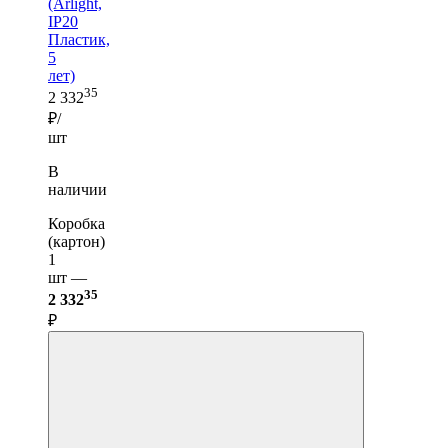
(Arlight,
IP20
Пластик,
5
лет)
35
2 332
₽/
шт
В
наличии
Коробка
(картон)
1
шт —
35
2 332
₽