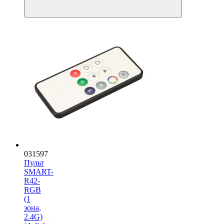
031597
Пульт
SMART-
R42-
RGB
(1
зона,
2.4G)