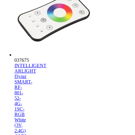
037675
INTELLIGENT
ARLIGHT
Пульт
SMART-
RF-
801-
52-
4G-
1SC-
RGB
White
(3V,
2.4G)