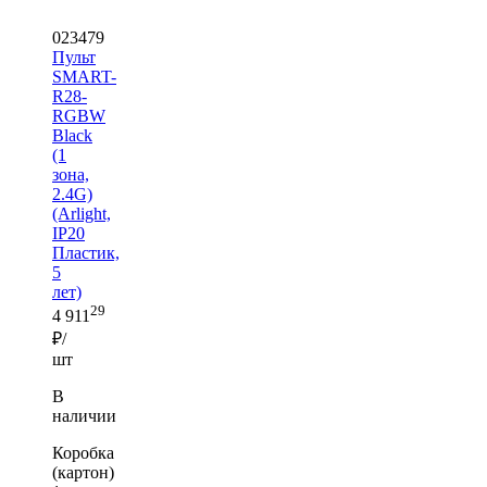
023479
Пульт
SMART-
R28-
RGBW
Black
(1
зона,
2.4G)
(Arlight,
IP20
Пластик,
5
лет)
29
4 911
₽/
шт
В
наличии
Коробка
(картон)