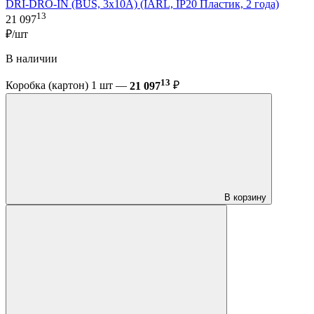
DRI-DRO-IN (BUS, 3x10A) (IARL, IP20 Пластик, 2 года)
13
21 097
₽/шт
В наличии
13
Коробка (картон) 1 шт —
21 097
₽
В корзину