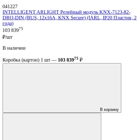
041227
INTELLIGENT ARLIGHT Релейный модуль KNX-7123-82-
DRO-DIN (BUS, 12x16A, KNX Secure) (IARL, IP20 Пластик, 2
года)
75
103 839
₽/шт
В наличии
75
Коробка (картон) 1 шт —
103 839
₽
В корзину