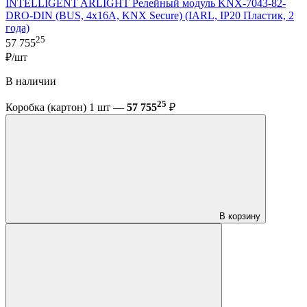
INTELLIGENT ARLIGHT Релейный модуль KNX-7043-82-
DRO-DIN (BUS, 4x16А, KNX Secure) (IARL, IP20 Пластик, 2
года)
25
57 755
₽/шт
В наличии
25
Коробка (картон) 1 шт —
57 755
₽
В корзину