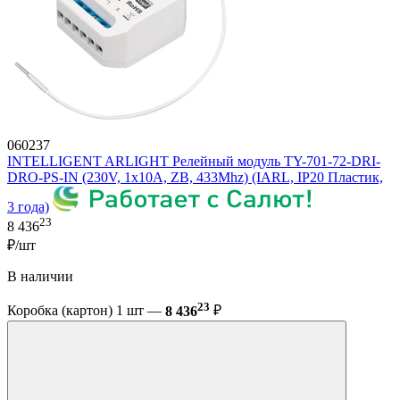
060237
INTELLIGENT ARLIGHT Релейный модуль TY-701-72-DRI-
DRO-PS-IN (230V, 1x10A, ZB, 433Mhz) (IARL, IP20 Пластик,
3 года)
23
8 436
₽/шт
В наличии
23
Коробка (картон) 1 шт —
8 436
₽