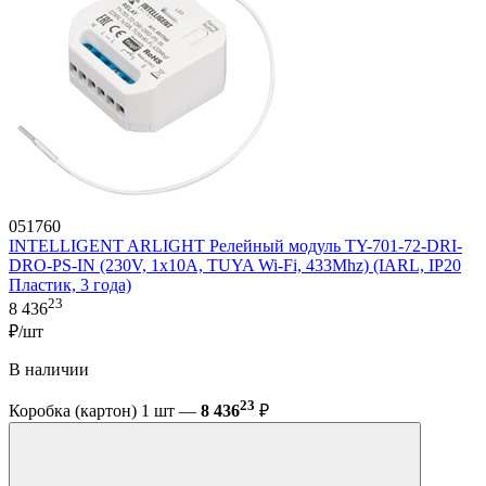
051760
INTELLIGENT ARLIGHT Релейный модуль TY-701-72-DRI-
DRO-PS-IN (230V, 1x10A, TUYA Wi-Fi, 433Mhz) (IARL, IP20
Пластик, 3 года)
23
8 436
₽/шт
В наличии
23
Коробка (картон) 1 шт —
8 436
₽