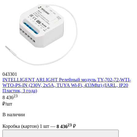
043301
INTELLIGENT ARLIGHT Релейный модуль TY-702-72-WTI-
WTO-PS-IN (230V, 2x5A, TUYA Wi-Fi, 433Mhz) (IARL, IP20
Пластик, 3 года)
23
8 436
₽/шт
В наличии
23
Коробка (картон) 1 шт —
8 436
₽