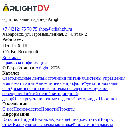
официальный партнер Arlight
+7 (4212) 75 70 75
shop@arlightdv.ru
Хабаровск, ул. Промышленная, д. 4, этаж 2
Работаем:
Пн–Пт
9–18
Cб–Вс
Выходной
Контакты
Правовая информация
© Разработано в
Arlight
, 2026
Каталог
Светодиодные ленты
Источники питания
Системы управления
и автоматизации
Алюминиевые профили
Функциональный
свет
Дизайнерский свет
Системы освещения
Наружное
освещение
Гибкий неон
Светодиодный
декор
Электроустановочные изделия
Светодиоды
Новинки
О компании
О нас
Производство
Новости
Проекты
Информация
Каталоги
Видео
Новинки
Архив вебинаров
Статьи
Вопрос-
ответ
Калькуляторы
Схемы монтажа
Файлы и программы