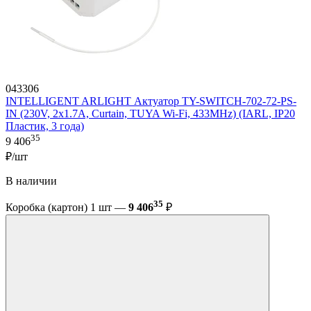
043306
INTELLIGENT ARLIGHT Актуатор TY-SWITCH-702-72-PS-
IN (230V, 2x1.7A, Curtain, TUYA Wi-Fi, 433MHz) (IARL, IP20
Пластик, 3 года)
35
9 406
₽/шт
В наличии
35
Коробка (картон) 1 шт —
9 406
₽