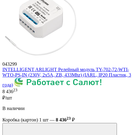
043299
INTELLIGENT ARLIGHT Релейный модуль TY-702-72-WTI-
WTO-PS-IN (230V, 2x5A, ZB, 433Mhz) (IARL, IP20 Пластик, 3
года)
23
8 436
₽/шт
В наличии
23
Коробка (картон) 1 шт —
8 436
₽