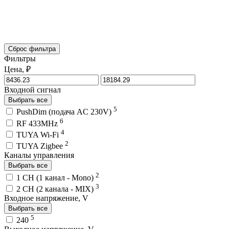
Сброс фильтра
Фильтры
Цена, ₽
Входной сигнал
Выбрать все
5
PushDim (подача AC 230V)
6
RF 433MHz
4
TUYA Wi-Fi
2
TUYA Zigbee
Каналы управления
Выбрать все
2
1 CH (1 канал - Mono)
3
2 CH (2 канала - MIX)
Входное напряжение, V
Выбрать все
5
240