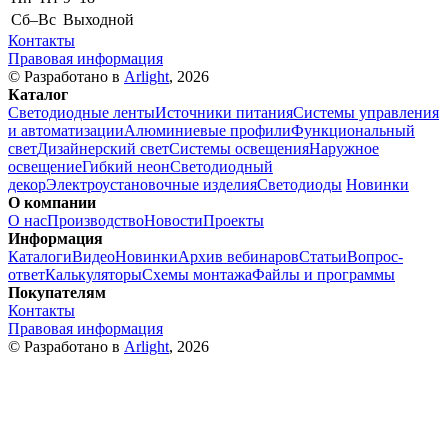
Cб–Вс
Выходной
Контакты
Правовая информация
© Разработано в
Arlight
, 2026
Каталог
Светодиодные ленты
Источники питания
Системы управления
и автоматизации
Алюминиевые профили
Функциональный
свет
Дизайнерский свет
Системы освещения
Наружное
освещение
Гибкий неон
Светодиодный
декор
Электроустановочные изделия
Светодиоды
Новинки
О компании
О нас
Производство
Новости
Проекты
Информация
Каталоги
Видео
Новинки
Архив вебинаров
Статьи
Вопрос-
ответ
Калькуляторы
Схемы монтажа
Файлы и программы
Покупателям
Контакты
Правовая информация
© Разработано в
Arlight
, 2026