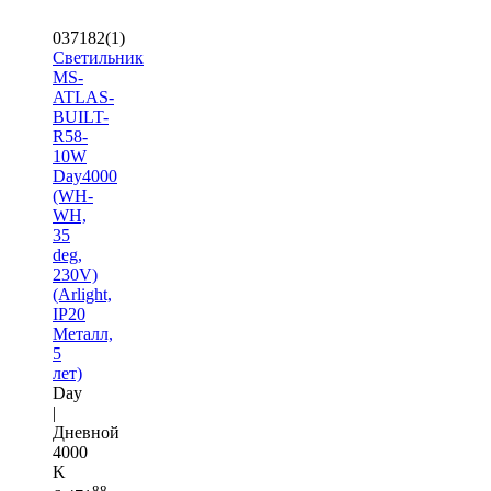
037182(1)
Светильник
MS-
ATLAS-
BUILT-
R58-
10W
Day4000
(WH-
WH,
35
deg,
230V)
(Arlight,
IP20
Металл,
5
лет)
Day
|
Дневной
4000
K
88