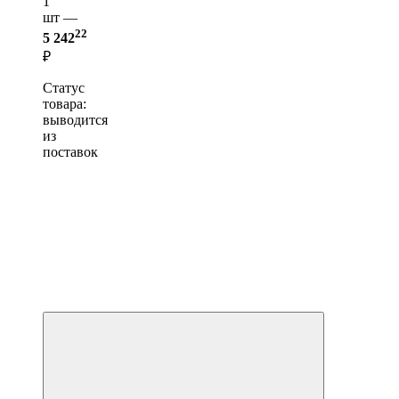
1
шт —
22
5 242
₽
Статус
товара:
выводится
из
поставок