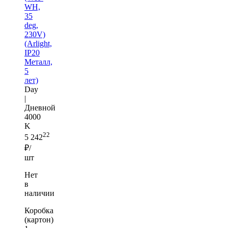
WH,
35
deg,
230V)
(Arlight,
IP20
Металл,
5
лет)
Day
|
Дневной
4000
K
22
5 242
₽/
шт
Нет
в
наличии
Коробка
(картон)