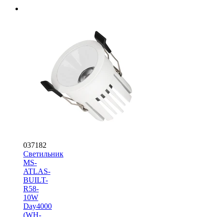
037182
Светильник
MS-
ATLAS-
BUILT-
R58-
10W
Day4000
(WH-