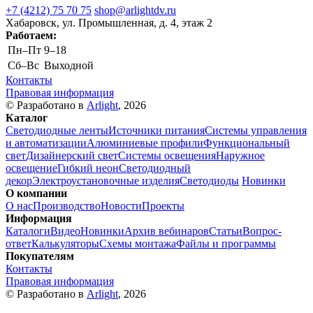
+7 (4212) 75 70 75
shop@arlightdv.ru
Хабаровск, ул. Промышленная, д. 4, этаж 2
Работаем:
Пн–Пт
9–18
Cб–Вс
Выходной
Контакты
Правовая информация
© Разработано в
Arlight
, 2026
Каталог
Светодиодные ленты
Источники питания
Системы управления
и автоматизации
Алюминиевые профили
Функциональный
свет
Дизайнерский свет
Системы освещения
Наружное
освещение
Гибкий неон
Светодиодный
декор
Электроустановочные изделия
Светодиоды
Новинки
О компании
О нас
Производство
Новости
Проекты
Информация
Каталоги
Видео
Новинки
Архив вебинаров
Статьи
Вопрос-
ответ
Калькуляторы
Схемы монтажа
Файлы и программы
Покупателям
Контакты
Правовая информация
© Разработано в
Arlight
, 2026