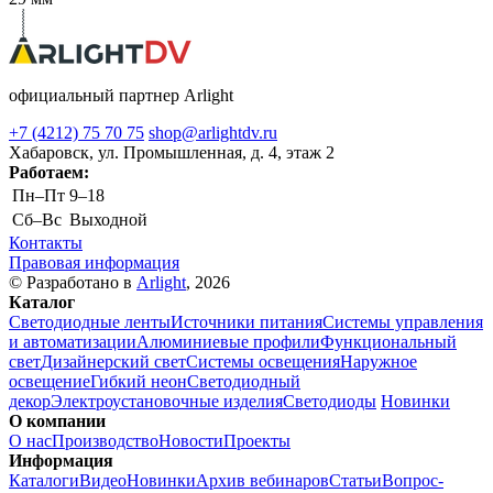
официальный партнер Arlight
+7 (4212) 75 70 75
shop@arlightdv.ru
Хабаровск, ул. Промышленная, д. 4, этаж 2
Работаем:
Пн–Пт
9–18
Cб–Вс
Выходной
Контакты
Правовая информация
© Разработано в
Arlight
, 2026
Каталог
Светодиодные ленты
Источники питания
Системы управления
и автоматизации
Алюминиевые профили
Функциональный
свет
Дизайнерский свет
Системы освещения
Наружное
освещение
Гибкий неон
Светодиодный
декор
Электроустановочные изделия
Светодиоды
Новинки
О компании
О нас
Производство
Новости
Проекты
Информация
Каталоги
Видео
Новинки
Архив вебинаров
Статьи
Вопрос-