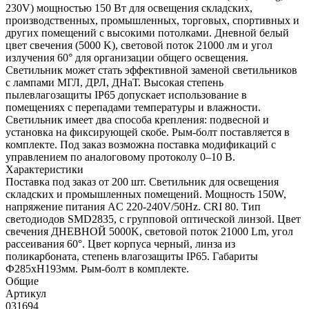
230V) мощностью 150 Вт для освещения складских,
производственных, промышленных, торговых, спортивных и
других помещений с высокими потолками. Дневной белый
цвет свечения (5000 K), световой поток 21000 лм и угол
излучения 60° для организации общего освещения.
Светильник может стать эффективной заменой светильников
с лампами МГЛ, ДРЛ, ДНаТ. Высокая степень
пылевлагозащиты IP65 допускает использование в
помещениях с перепадами температуры и влажности.
Светильник имеет два способа крепления: подвесной и
установка на фиксирующей скобе. Рым-болт поставляется в
комплекте. Под заказ возможна поставка модификаций с
управлением по аналоговому протоколу 0–10 В.
Характеристики
Поставка под заказ от 200 шт. Светильник для освещения
складских и промышленных помещений. Мощность 150W,
напряжение питания AC 220-240V/50Hz. CRI 80. Тип
светодиодов SMD2835, с групповой оптической линзой. Цвет
свечения ДНЕВНОЙ 5000K, световой поток 21000 Lm, угол
рассеивания 60°. Цвет корпуса черный, линза из
поликарбоната, степень влагозащиты IP65. Габариты
Ф285xH193мм. Рым-болт в комплекте.
Общие
Артикул
031694