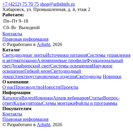
+7 (4212) 75 70 75
shop@arlightdv.ru
Хабаровск, ул. Промышленная, д. 4, этаж 2
Работаем:
Пн–Пт
9–18
Cб–Вс
Выходной
Контакты
Правовая информация
© Разработано в
Arlight
, 2026
Каталог
Светодиодные ленты
Источники питания
Системы управления
и автоматизации
Алюминиевые профили
Функциональный
свет
Дизайнерский свет
Системы освещения
Наружное
освещение
Гибкий неон
Светодиодный
декор
Электроустановочные изделия
Светодиоды
Новинки
О компании
О нас
Производство
Новости
Проекты
Информация
Каталоги
Видео
Новинки
Архив вебинаров
Статьи
Вопрос-
ответ
Калькуляторы
Схемы монтажа
Файлы и программы
Покупателям
Контакты
Правовая информация
© Разработано в
Arlight
, 2026