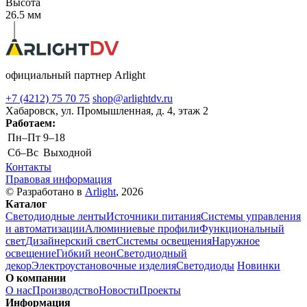
Высота
26.5 мм
официальный партнер Arlight
+7 (4212) 75 70 75
shop@arlightdv.ru
Хабаровск, ул. Промышленная, д. 4, этаж 2
Работаем:
Пн–Пт
9–18
Cб–Вс
Выходной
Контакты
Правовая информация
© Разработано в
Arlight
, 2026
Каталог
Светодиодные ленты
Источники питания
Системы управления
и автоматизации
Алюминиевые профили
Функциональный
свет
Дизайнерский свет
Системы освещения
Наружное
освещение
Гибкий неон
Светодиодный
декор
Электроустановочные изделия
Светодиоды
Новинки
О компании
О нас
Производство
Новости
Проекты
Информация