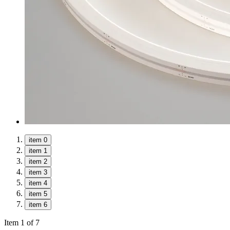
item 0
item 1
item 2
item 3
item 4
item 5
item 6
Item 1 of 7