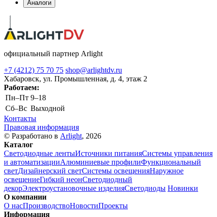
Аналоги
официальный партнер Arlight
+7 (4212) 75 70 75
shop@arlightdv.ru
Хабаровск, ул. Промышленная, д. 4, этаж 2
Работаем:
Пн–Пт
9–18
Cб–Вс
Выходной
Контакты
Правовая информация
© Разработано в
Arlight
, 2026
Каталог
Светодиодные ленты
Источники питания
Системы управления
и автоматизации
Алюминиевые профили
Функциональный
свет
Дизайнерский свет
Системы освещения
Наружное
освещение
Гибкий неон
Светодиодный
декор
Электроустановочные изделия
Светодиоды
Новинки
О компании
О нас
Производство
Новости
Проекты
Информация