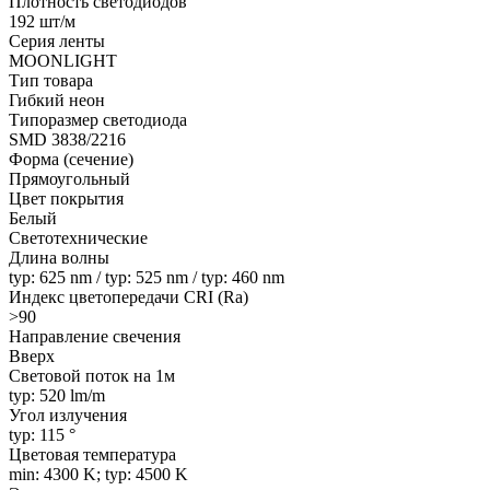
Плотность светодиодов
192 шт/м
Серия ленты
MOONLIGHT
Тип товара
Гибкий неон
Типоразмер светодиода
SMD 3838/2216
Форма (сечение)
Прямоугольный
Цвет покрытия
Белый
Светотехнические
Длина волны
typ: 625 nm / typ: 525 nm / typ: 460 nm
Индекс цветопередачи CRI (Ra)
>90
Направление свечения
Вверх
Световой поток на 1м
typ: 520 lm/m
Угол излучения
typ: 115 °
Цветовая температура
min: 4300 K; typ: 4500 K