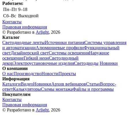
Работаем:
Пн–Пт
9–18
Cб–Вс
Выходной
Контакты
Правовая информация
© Разработано в
Arlight
, 2026
Каталог
Светодиодные ленты
Источники питания
Системы управления
и автоматизации
Алюминиевые профили
Функциональный
свет
Дизайнерский свет
Системы освещения
Наружное
освещение
Гибкий неон
Светодиодный
декор
Электроустановочные изделия
Светодиоды
Новинки
О компании
О нас
Производство
Новости
Проекты
Информация
Каталоги
Видео
Новинки
Архив вебинаров
Статьи
Вопрос-
ответ
Калькуляторы
Схемы монтажа
Файлы и программы
Покупателям
Контакты
Правовая информация
© Разработано в
Arlight
, 2026