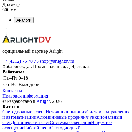
Диаметр
600 мм
Аналоги
официальный партнер Arlight
+7 (4212) 75 70 75
shop@arlightdv.ru
Хабаровск, ул. Промышленная, д. 4, этаж 2
Работаем:
Пн–Пт
9–18
Cб–Вс
Выходной
Контакты
Правовая информация
© Разработано в
Arlight
, 2026
Каталог
Светодиодные ленты
Источники питания
Системы управления
и автоматизации
Алюминиевые профили
Функциональный
свет
Дизайнерский свет
Системы освещения
Наружное
освещение
Гибкий неон
Светодиодный