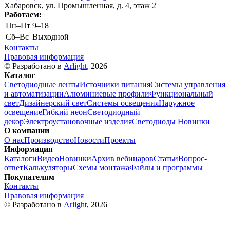
Хабаровск, ул. Промышленная, д. 4, этаж 2
Работаем:
Пн–Пт
9–18
Cб–Вс
Выходной
Контакты
Правовая информация
© Разработано в
Arlight
, 2026
Каталог
Светодиодные ленты
Источники питания
Системы управления
и автоматизации
Алюминиевые профили
Функциональный
свет
Дизайнерский свет
Системы освещения
Наружное
освещение
Гибкий неон
Светодиодный
декор
Электроустановочные изделия
Светодиоды
Новинки
О компании
О нас
Производство
Новости
Проекты
Информация
Каталоги
Видео
Новинки
Архив вебинаров
Статьи
Вопрос-
ответ
Калькуляторы
Схемы монтажа
Файлы и программы
Покупателям
Контакты
Правовая информация
© Разработано в
Arlight
, 2026