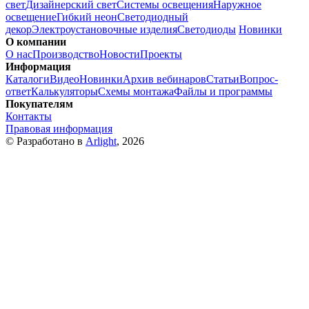
свет
Дизайнерский свет
Системы освещения
Наружное
освещение
Гибкий неон
Светодиодный
декор
Электроустановочные изделия
Светодиоды
Новинки
О компании
О нас
Производство
Новости
Проекты
Информация
Каталоги
Видео
Новинки
Архив вебинаров
Статьи
Вопрос-
ответ
Калькуляторы
Схемы монтажа
Файлы и программы
Покупателям
Контакты
Правовая информация
© Разработано в
Arlight
, 2026