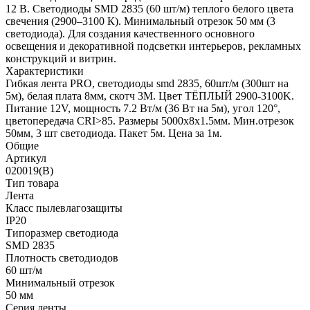
12 В. Светодиоды SMD 2835 (60 шт/м) теплого белого цвета
свечения (2900–3100 К). Минимальный отрезок 50 мм (3
светодиода). Для создания качественного основного
освещения и декоративной подсветки интерьеров, рекламных
конструкций и витрин.
Характеристики
Гибкая лента PRO, светодиоды smd 2835, 60шт/м (300шт на
5м), белая плата 8мм, скотч 3М. Цвет ТЁПЛЫЙ 2900-3100K.
Питание 12V, мощность 7.2 Вт/м (36 Вт на 5м), угол 120°,
цветопередача CRI>85. Размеры 5000х8x1.5мм. Мин.отрезок
50мм, 3 шт светодиода. Пакет 5м. Цена за 1м.
Общие
Артикул
020019(B)
Тип товара
Лента
Класс пылевлагозащиты
IP20
Типоразмер светодиода
SMD 2835
Плотность светодиодов
60 шт/м
Минимальный отрезок
50 мм
Серия ленты