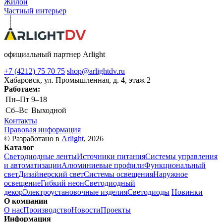
Жилой
Частный интерьер
официальный партнер Arlight
+7 (4212) 75 70 75
shop@arlightdv.ru
Хабаровск, ул. Промышленная, д. 4, этаж 2
Работаем:
Пн–Пт
9–18
Cб–Вс
Выходной
Контакты
Правовая информация
© Разработано в
Arlight
, 2026
Каталог
Светодиодные ленты
Источники питания
Системы управления
и автоматизации
Алюминиевые профили
Функциональный
свет
Дизайнерский свет
Системы освещения
Наружное
освещение
Гибкий неон
Светодиодный
декор
Электроустановочные изделия
Светодиоды
Новинки
О компании
О нас
Производство
Новости
Проекты
Информация