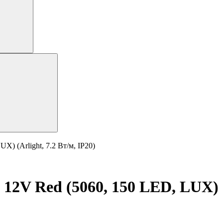
) (Arlight, 7.2 Вт/м, IP20)
12V Red (5060, 150 LED, LUX) (A