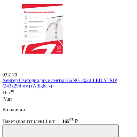
033170
Хенгер Светодиодные ленты HANG-2020-LED STRIP
(243x294 мм) (Arlight, -)
06
165
₽/шт
В наличии
06
Пакет (полиэтилен) 1 шт —
165
₽