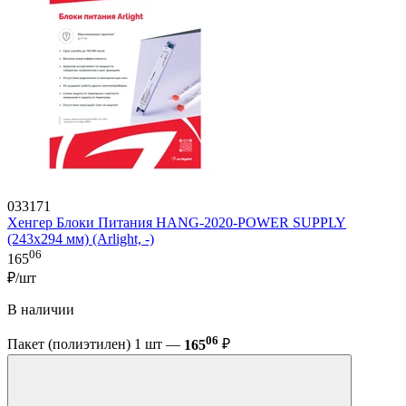
033171
Хенгер Блоки Питания HANG-2020-POWER SUPPLY
(243x294 мм) (Arlight, -)
06
165
₽/шт
В наличии
06
Пакет (полиэтилен) 1 шт —
165
₽