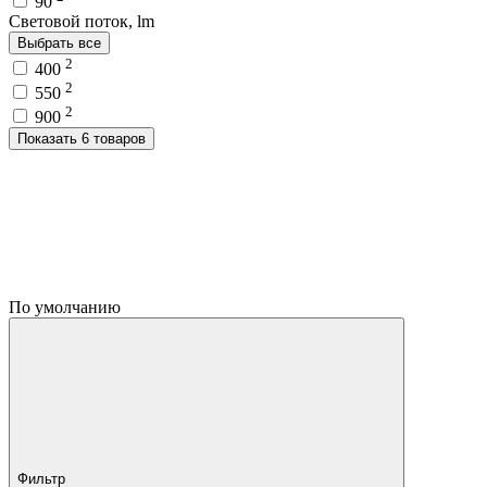
90
Световой поток, lm
Выбрать все
2
400
2
550
2
900
Показать 6 товаров
По умолчанию
Фильтр