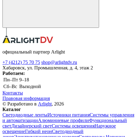
официальный партнер Arlight
+7 (4212) 75 70 75
shop@arlightdv.ru
Хабаровск, ул. Промышленная, д. 4, этаж 2
Работаем:
Пн–Пт
9–18
Cб–Вс
Выходной
Контакты
Правовая информация
© Разработано в
Arlight
, 2026
Каталог
Светодиодные ленты
Источники питания
Системы управления
и автоматизации
Алюминиевые профили
Функциональный
свет
Дизайнерский свет
Системы освещения
Наружное
освещение
Гибкий неон
Светодиодный
декор
Электроустановочные изделия
Светодиоды
Новинки