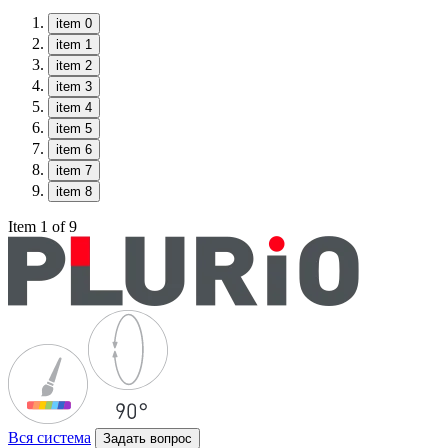
item 0
item 1
item 2
item 3
item 4
item 5
item 6
item 7
item 8
Item 1 of 9
Вся система
Задать вопрос