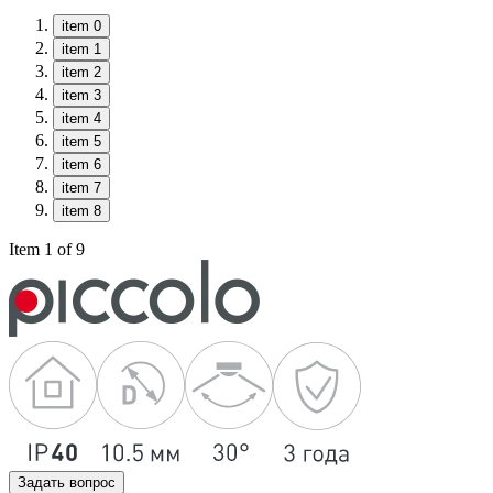
item 0
item 1
item 2
item 3
item 4
item 5
item 6
item 7
item 8
Item 1 of 9
Задать вопрос