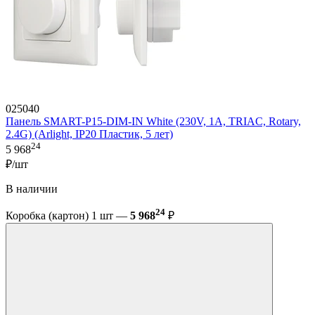
025040
Панель SMART-P15-DIM-IN White (230V, 1A, TRIAC, Rotary,
2.4G) (Arlight, IP20 Пластик, 5 лет)
24
5 968
₽/шт
В наличии
24
Коробка (картон) 1 шт —
5 968
₽