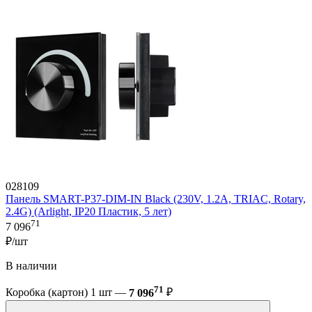
028109
Панель SMART-P37-DIM-IN Black (230V, 1.2A, TRIAC, Rotary,
2.4G) (Arlight, IP20 Пластик, 5 лет)
71
7 096
₽/шт
В наличии
71
Коробка (картон) 1 шт —
7 096
₽