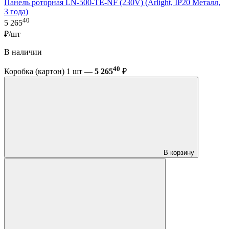
Панель роторная LN-500-TE-NF (230V) (Arlight, IP20 Металл,
3 года)
40
5 265
₽/шт
В наличии
40
Коробка (картон) 1 шт —
5 265
₽
В корзину